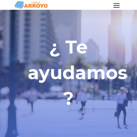
¿ Te
ayudamos
?