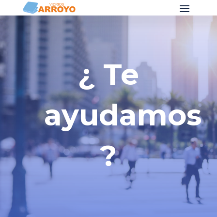
¿ Te
ayudamos
?