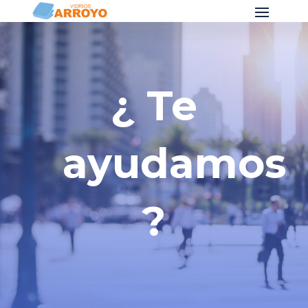
¿ Te
ayudamos
?