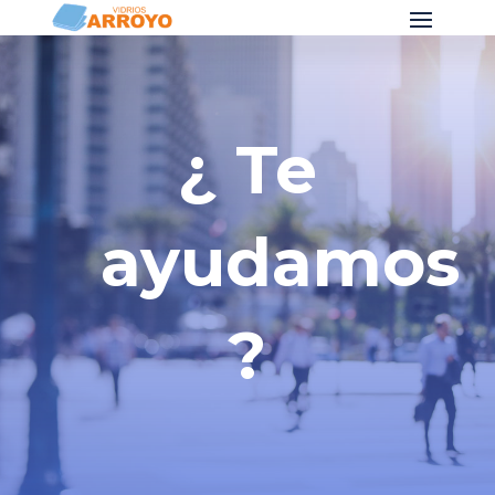
¿ Te
ayudamos
?