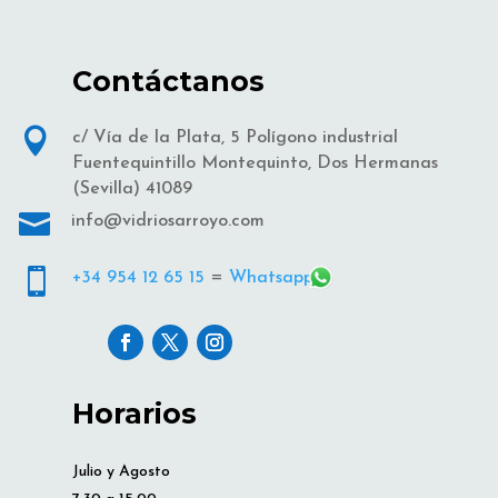
Contáctanos

c/ Vía de la Plata, 5 Polígono industrial
Fuentequintillo Montequinto, Dos Hermanas
(Sevilla) 41089

info@vidriosarroyo.com

+34 954 12 65 15
=
Whatsapp
Horarios
Julio y Agosto