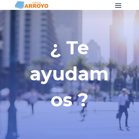
¿ Te
ayudam
os ?