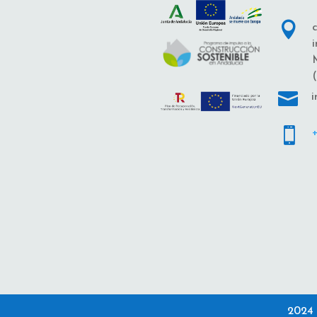

c
i
(

i

2024 