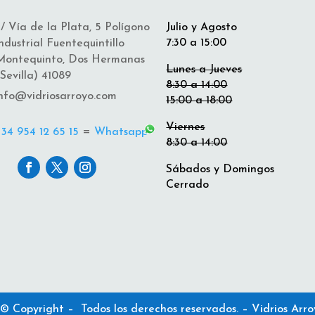
/ Vía de la Plata, 5 Polígono
Julio y Agosto
7:30 a 15:00
ndustrial Fuentequintillo
Montequinto, Dos Hermanas
Lunes a Jueves
Sevilla) 41089
8:30 a 14:00
nfo@vidriosarroyo.com
15:00 a 18:00
Viernes
+34 954 12 65 15
=
Whatsapp
8:30 a 14:00
Sábados y Domingos
Cerrado
© Copyright – Todos los derechos reservados. – Vidrios Arro