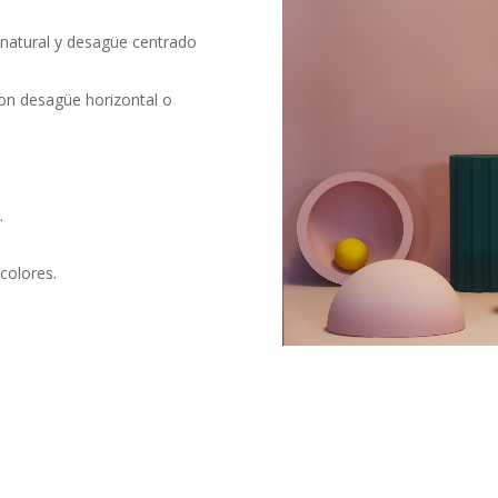
a natural y desagüe centrado
con desagüe horizontal o
.
 colores.