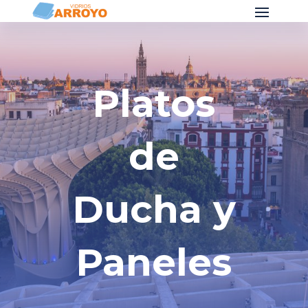
Platos
de
Ducha y
Paneles